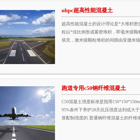
uhpc超高性能混凝土
超高性能混凝土的设计理论是*大堆积密度理论(de
粒以*佳比例形成紧密堆积，即毫米级颗粒
填充，微米级颗粒堆积的间隙由亚微米级颗粒
跑道专用c50钢纤维混凝土
C50混凝土强度标准是指用150*150*
95%条件下养护28天抗压强度达到或大
算配制强度的.普通钢纤维混凝土的纤维体积