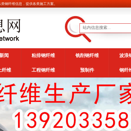
纤维信息，提供各类施工方案。
新闻
粘排钢纤维
铣削钢纤维
波浪
土纤维
工程钢纤维
预制件
钢纤