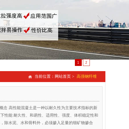
1
2
当前位置：
网站首页
>
高强钢纤维
土概念 高性能混凝土是一种以耐久性为主要技术指标的新
下性能:耐久性、和易性、适用性、强度、体积稳定性和
料，除水泥、水和骨料外，必须掺入足量的细矿物掺合