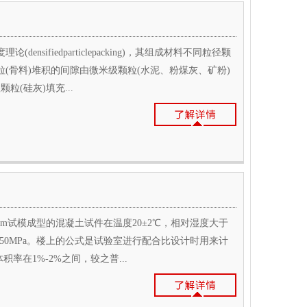
nsifiedparticlepacking)，其组成材料不同粒径颗
(骨料)堆积的间隙由微米级颗粒(水泥、粉煤灰、矿粉)
(硅灰)填充...
150mm试模成型的混凝土试件在温度20±2℃，相对湿度大于
于50MPa。楼上的公式是试验室进行配合比设计时用来计
率在1%-2%之间，较之普...