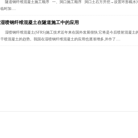
隧道钢纤维混凝土施工顺序 一、洞口施工顺序 洞口土石方开挖→设置环形截水
临时加.....
湿喷钢纤维混凝土在隧道施工中的应用
湿喷钢纤维混凝土(SFRS)施工技术近年来在国外发展很快,它将是今后喷射混凝土
干喷混凝土的趋势。我国在湿喷钢纤维混凝土的应用也逐渐增多,并作了.....