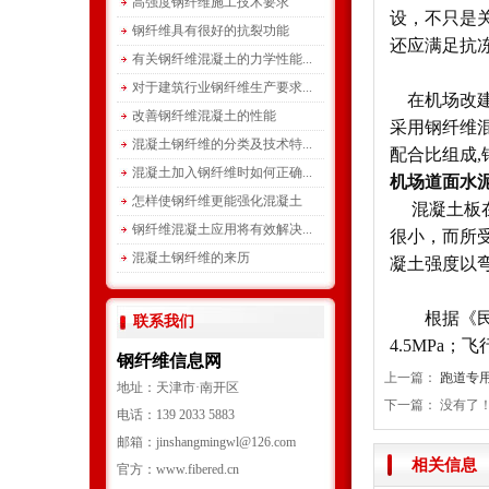
高强度钢纤维施工技术要求
设，不只是
钢纤维具有很好的抗裂功能
还应满足抗
有关钢纤维混凝土的力学性能...
对于建筑行业钢纤维生产要求...
在机场改建工
改善钢纤维混凝土的性能
采用钢纤维
混凝土钢纤维的分类及技术特...
配合比组成,
混凝土加入钢纤维时如何正确...
机场道面水
怎样使钢纤维更能强化混凝土
混凝土板在
钢纤维混凝土应用将有效解决...
很小，而所
混凝土钢纤维的来历
凝土强度以
根据《民用
联系我们
4.5MPa；
钢纤维信息网
上一篇：
跑道专用
地址：天津市·南开区
下一篇： 没有了
电话：139 2033 5883
邮箱：jinshangmingwl@126.com
相关信息
官方：www.fibered.cn