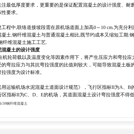
关注最低厚度要求，更重要的是保证配置混凝土的设计强度、耐磨
冻性要求。
程中,联络道接坡段需在原机场道面上加高0～10 cm.为充分
混凝土.钢纤维混凝土与普通混凝土相比,既节约成本又缩短工期.
钢纤维混凝土施工工艺.
泥混凝土的设计强度
机轮荷载以及温度变化等因素作用下，将产生压应力和弯拉应
受的弯拉应力与其抗弯拉强度的比值则较大，可能导致混凝土板
弯拉强度为设计标准。
运输机场水泥混凝土道面设计规范》，飞行区指标II为A、B
飞行区指标II为C、D、E的机场，其道面混凝土设计弯拉强度不得低于5
c50钢纤维混凝土
！