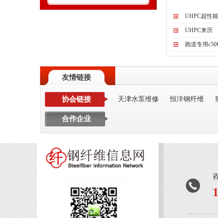
UHPC超性
UHPC来历
跑道专用c5
友情链接
协会链接
天津水泵维修
恒沣钢纤维
合作企业