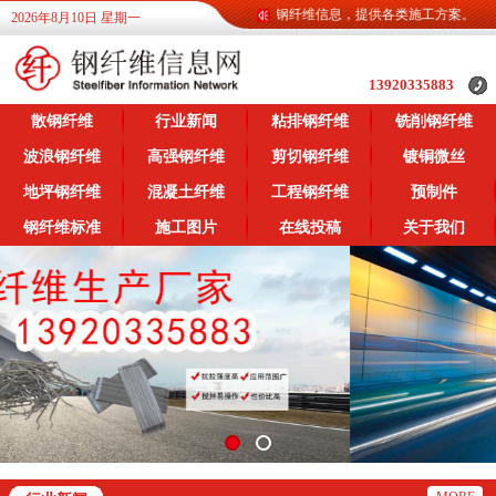
钢纤维信息网为广大客户提供各类钢纤维信息，提供各类施工方案。
2026年8月10日 星期一
13920335883
散钢纤维
行业新闻
粘排钢纤维
铣削钢纤维
波浪钢纤维
高强钢纤维
剪切钢纤维
镀铜微丝
地坪钢纤维
混凝土纤维
工程钢纤维
预制件
钢纤维标准
施工图片
在线投稿
关于我们