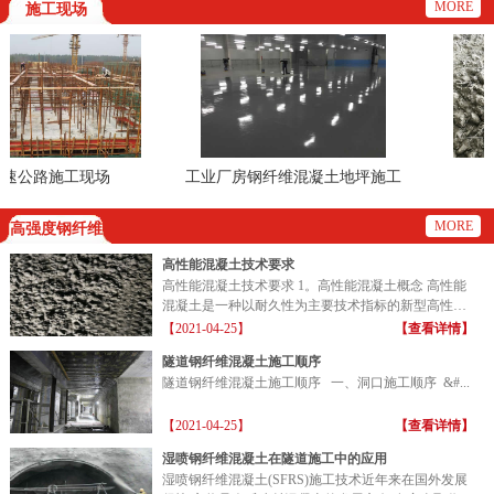
MORE
施工现场
公路施工现场
工业厂房钢纤维混凝土地坪施工
钢纤
现场
MORE
高强度钢纤维
高性能混凝土技术要求
高性能混凝土技术要求 1。高性能混凝土概念 高性能
混凝土是一种以耐久性为主要技术指标的新型高性能
混凝土...
【2021-04-25】
【查看详情】
隧道钢纤维混凝土施工顺序
隧道钢纤维混凝土施工顺序 一、洞口施工顺序 &#...
【2021-04-25】
【查看详情】
湿喷钢纤维混凝土在隧道施工中的应用
湿喷钢纤维混凝土(SFRS)施工技术近年来在国外发展