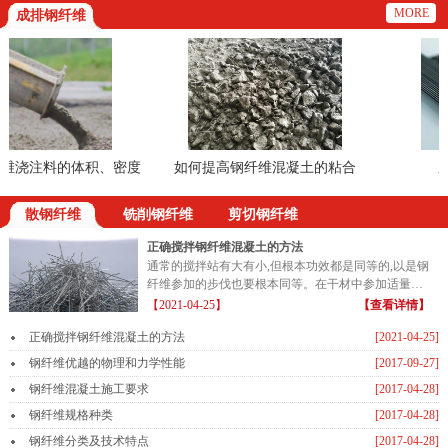
MORE
成排钢纤维
浇注料的体积、密度
如何提高钢纤维混凝土的粘合
胶粘
的方法
散钢纤维
铣削钢纤维
剪切钢纤维
正确搅拌钢纤维混凝土的方法
通常的搅拌站有大有小,但根本功效都是同等的,以是钢
纤维参加的步伐也要根本同等。在干材中参加适量的
钢纤维...
【2021-04-25】
【查看详情】
正确搅拌钢纤维混凝土的方法
[2021-04-25]
钢纤维优越的物理和力学性能
[2017-09-27]
钢纤维混凝土施工要求
[2017-04-28]
钢纤维规格种类
[2017-04-28]
钢纤维分类及技术特点
[2017-04-28]