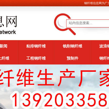
钢纤维信息网为广大客
新闻
粘排钢纤维
铣削钢纤维
波浪
土纤维
工程钢纤维
预制件
钢纤