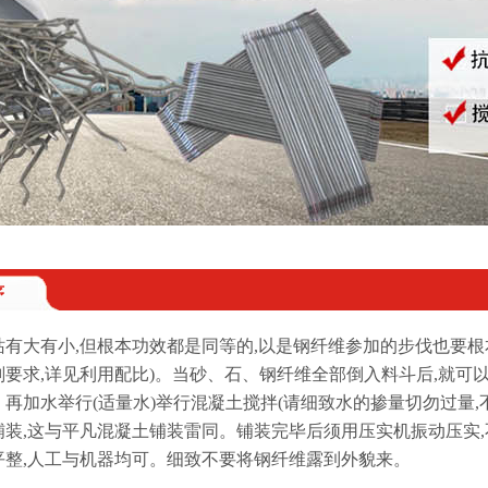
序
站有大有小,但根本功效都是同等的,以是钢纤维参加的步伐也要根
要求,详见利用配比)。当砂、石、钢纤维全部倒入料斗后,就可以
再加水举行(适量水)举行混凝土搅拌(请细致水的掺量切勿过量,
铺装,这与平凡混凝土铺装雷同。铺装完毕后须用压实机振动压实,
平整,人工与机器均可。细致不要将钢纤维露到外貌来。