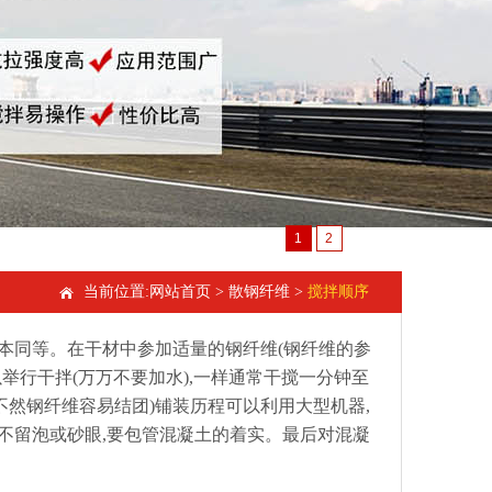
1
2
当前位置:
网站首页
>
散钢纤维
>
搅拌顺序
本同等。在干材中参加适量的钢纤维(钢纤维的参
举行干拌(万万不要加水),一样通常干搅一分钟至
不然钢纤维容易结团)铺装历程可以利用大型机器,
不留泡或砂眼,要包管混凝土的着实。最后对混凝