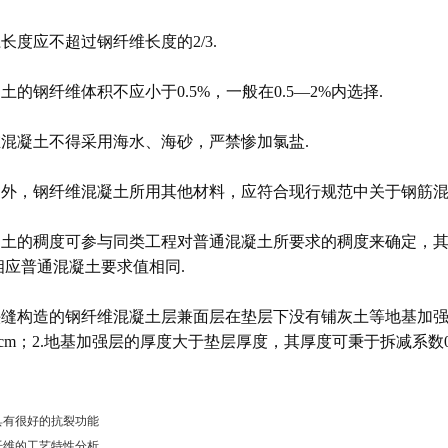
径长度应不超过钢纤维长度的2/3.
凝土的钢纤维体积不应小于0.5%，一般在0.5—2%内选择.
维混凝土不得采用海水、海砂，严禁惨加氯盐.
规定外，钢纤维混凝土所用其他材料，应符合现行规范中关于钢筋混
凝土的稠度可参与同类工程对普通混凝土所要求的稠度来确定，其
相应普通混凝土要求值相同.
平头缝构造的钢纤维混凝土层兼面层在垫层下没有铺灰土等地基加强
0cm；2.地基加强层的厚度大于垫层厚度，其厚度可秉于拆减系数0.7
具有很好的抗裂功能
纤维的工艺特性分析