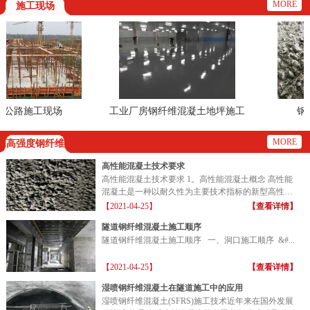
MORE
施工现场
公路施工现场
工业厂房钢纤维混凝土地坪施工
钢纤
现场
MORE
高强度钢纤维
高性能混凝土技术要求
高性能混凝土技术要求 1。高性能混凝土概念 高性能
混凝土是一种以耐久性为主要技术指标的新型高性能
混凝土...
【2021-04-25】
【查看详情】
隧道钢纤维混凝土施工顺序
隧道钢纤维混凝土施工顺序 一、洞口施工顺序 &#...
【2021-04-25】
【查看详情】
湿喷钢纤维混凝土在隧道施工中的应用
湿喷钢纤维混凝土(SFRS)施工技术近年来在国外发展