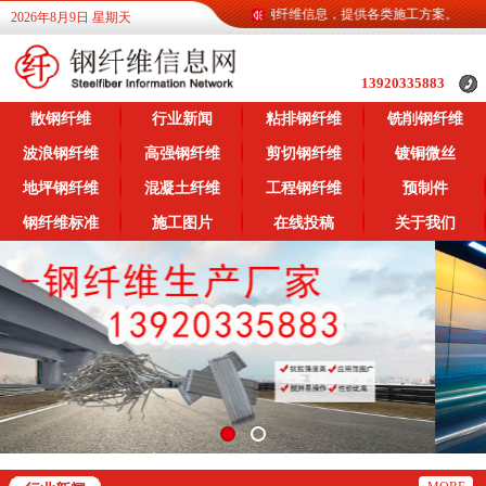
钢纤维信息网为广大客户提供各类钢纤维信息，提供各类施工方案。
2026年8月9日 星期天
13920335883
散钢纤维
行业新闻
粘排钢纤维
铣削钢纤维
波浪钢纤维
高强钢纤维
剪切钢纤维
镀铜微丝
地坪钢纤维
混凝土纤维
工程钢纤维
预制件
钢纤维标准
施工图片
在线投稿
关于我们