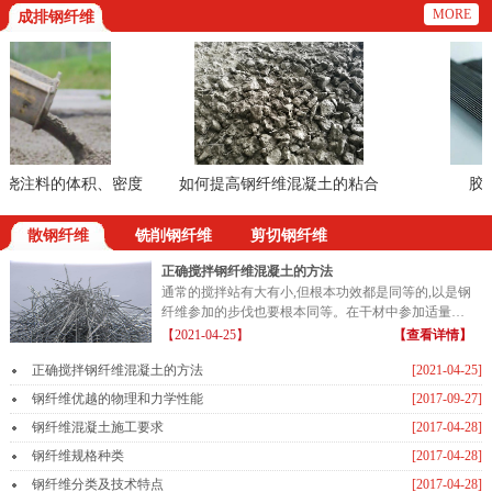
MORE
成排钢纤维
注料的体积、密度
如何提高钢纤维混凝土的粘合
胶粘
的方法
散钢纤维
铣削钢纤维
剪切钢纤维
正确搅拌钢纤维混凝土的方法
通常的搅拌站有大有小,但根本功效都是同等的,以是钢
纤维参加的步伐也要根本同等。在干材中参加适量的
钢纤维...
【2021-04-25】
【查看详情】
正确搅拌钢纤维混凝土的方法
[2021-04-25]
钢纤维优越的物理和力学性能
[2017-09-27]
钢纤维混凝土施工要求
[2017-04-28]
钢纤维规格种类
[2017-04-28]
钢纤维分类及技术特点
[2017-04-28]