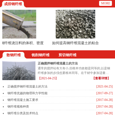
MORE
成排钢纤维
纤维浇注料的体积、密度
如何提高钢纤维混凝土的粘合
的方法
散钢纤维
铣削钢纤维
剪切钢纤维
正确搅拌钢纤维混凝土的方法
通常的搅拌站有大有小,但根本功效都是同等的,以是钢
纤维参加的步伐也要根本同等。在干材中参加适量的
钢纤维...
【2021-04-25】
【查看详情】
正确搅拌钢纤维混凝土的方法
[2021-04-25]
钢纤维优越的物理和力学性能
[2017-09-27]
钢纤维混凝土施工要求
[2017-04-28]
钢纤维规格种类
[2017-04-28]
钢纤维分类及技术特点
[2017-04-28]