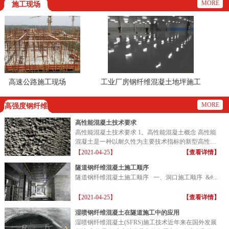
MORE
施工现场
高速公路施工现场
工业厂房钢纤维混凝土地坪施工
现场
MORE
高强度钢纤维
高性能混凝土技术要求
高性能混凝土技术要求 1。高性能混凝土概念 高性能
混凝土是一种以耐久性为主要技术指标的新型高性能
混凝土...
【2021-04-25】
【查看详情】
隧道钢纤维混凝土施工顺序
隧道钢纤维混凝土施工顺序 一、洞口施工顺序 &#...
【2021-04-25】
【查看详情】
湿喷钢纤维混凝土在隧道施工中的应用
湿喷钢纤维混凝土(SFRS)施工技术近年来在国外发展