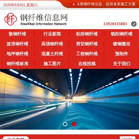
钢纤维信息网为广大客户提供各类钢纤维信息，提供各类施工方案。
2026年8月8日 星期六
13920335883
散钢纤维
行业新闻
粘排钢纤维
铣削钢纤维
波浪钢纤维
高强钢纤维
剪切钢纤维
镀铜微丝
地坪钢纤维
混凝土纤维
工程钢纤维
预制件
钢纤维标准
施工图片
在线投稿
关于我们