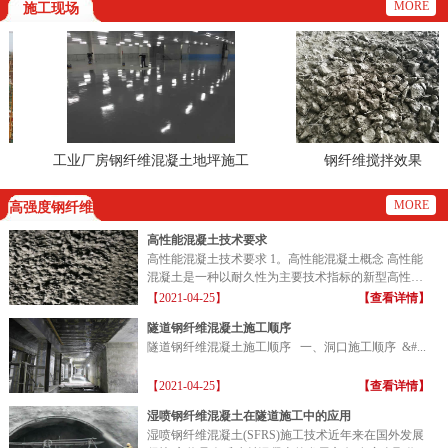
MORE
施工现场
工业厂房钢纤维混凝土地坪施工
钢纤维搅拌效果
现场
MORE
高强度钢纤维
高性能混凝土技术要求
高性能混凝土技术要求 1。高性能混凝土概念 高性能
混凝土是一种以耐久性为主要技术指标的新型高性能
混凝土...
【2021-04-25】
【查看详情】
隧道钢纤维混凝土施工顺序
隧道钢纤维混凝土施工顺序 一、洞口施工顺序 &#...
【2021-04-25】
【查看详情】
湿喷钢纤维混凝土在隧道施工中的应用
湿喷钢纤维混凝土(SFRS)施工技术近年来在国外发展