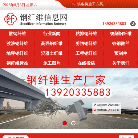
维信息网为广大客户提供各类钢纤维信息，提供各类施工方案。
2026年8月8日 星期六
13920335883
散钢纤维
行业新闻
粘排钢纤维
铣削钢纤维
波浪钢纤维
高强钢纤维
剪切钢纤维
镀铜微丝
地坪钢纤维
混凝土纤维
工程钢纤维
预制件
钢纤维标准
施工图片
在线投稿
关于我们