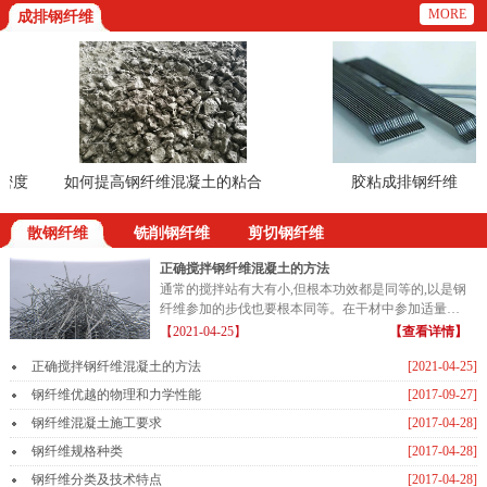
MORE
成排钢纤维
度
如何提高钢纤维混凝土的粘合
胶粘成排钢纤维
散钢纤维
铣削钢纤维
剪切钢纤维
正确搅拌钢纤维混凝土的方法
通常的搅拌站有大有小,但根本功效都是同等的,以是钢
纤维参加的步伐也要根本同等。在干材中参加适量的
钢纤维...
【2021-04-25】
【查看详情】
正确搅拌钢纤维混凝土的方法
[2021-04-25]
钢纤维优越的物理和力学性能
[2017-09-27]
钢纤维混凝土施工要求
[2017-04-28]
钢纤维规格种类
[2017-04-28]
钢纤维分类及技术特点
[2017-04-28]