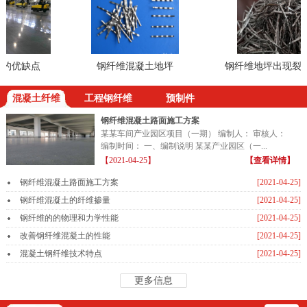
优缺点
钢纤维混凝土地坪
钢纤维地坪出现裂缝
混凝土纤维
工程钢纤维
预制件
钢纤维混凝土路面施工方案
某某车间产业园区项目（一期） 编制人： 审核人：
编制时间： 一、编制说明 某某产业园区（一...
【2021-04-25】
【查看详情】
钢纤维混凝土路面施工方案
[2021-04-25]
钢纤维混凝土的纤维掺量
[2021-04-25]
钢纤维的的物理和力学性能
[2021-04-25]
改善钢纤维混凝土的性能
[2021-04-25]
混凝土钢纤维技术特点
[2021-04-25]
更多信息