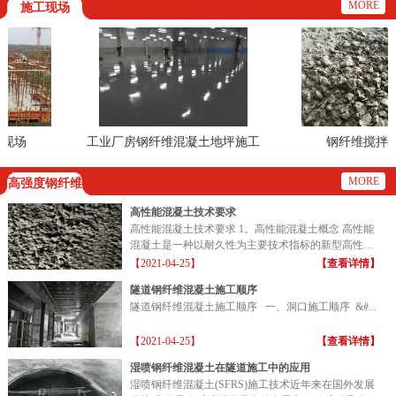
MORE
施工现场
场
工业厂房钢纤维混凝土地坪施工
钢纤维搅拌效
现场
MORE
高强度钢纤维
高性能混凝土技术要求
高性能混凝土技术要求 1。高性能混凝土概念 高性能
混凝土是一种以耐久性为主要技术指标的新型高性能
混凝土...
【2021-04-25】
【查看详情】
隧道钢纤维混凝土施工顺序
隧道钢纤维混凝土施工顺序 一、洞口施工顺序 &#...
【2021-04-25】
【查看详情】
湿喷钢纤维混凝土在隧道施工中的应用
湿喷钢纤维混凝土(SFRS)施工技术近年来在国外发展