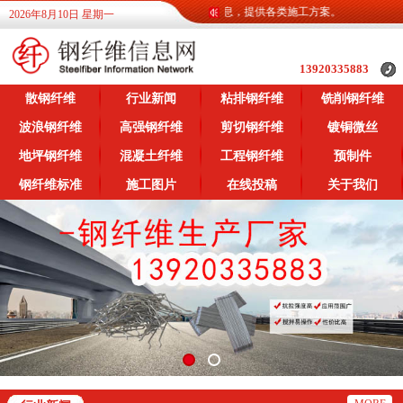
钢纤维信息网为广大客户提供各类钢纤维信息，提供各类施工方案。
2026年8月10日 星期一
13920335883
散钢纤维
行业新闻
粘排钢纤维
铣削钢纤维
波浪钢纤维
高强钢纤维
剪切钢纤维
镀铜微丝
地坪钢纤维
混凝土纤维
工程钢纤维
预制件
钢纤维标准
施工图片
在线投稿
关于我们