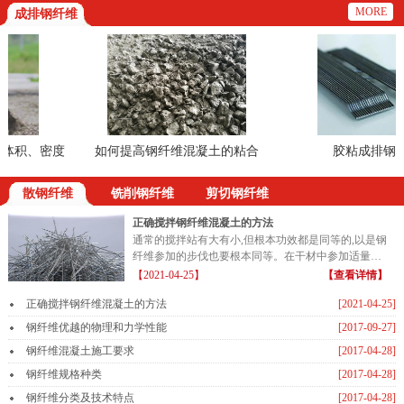
MORE
成排钢纤维
积、密度
如何提高钢纤维混凝土的粘合
胶粘成排钢纤
散钢纤维
铣削钢纤维
剪切钢纤维
正确搅拌钢纤维混凝土的方法
通常的搅拌站有大有小,但根本功效都是同等的,以是钢
纤维参加的步伐也要根本同等。在干材中参加适量的
钢纤维...
【2021-04-25】
【查看详情】
正确搅拌钢纤维混凝土的方法
[2021-04-25]
钢纤维优越的物理和力学性能
[2017-09-27]
钢纤维混凝土施工要求
[2017-04-28]
钢纤维规格种类
[2017-04-28]
钢纤维分类及技术特点
[2017-04-28]