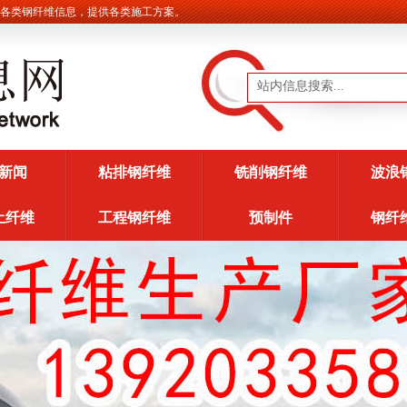
类钢纤维信息，提供各类施工方案。
新闻
粘排钢纤维
铣削钢纤维
波浪
土纤维
工程钢纤维
预制件
钢纤