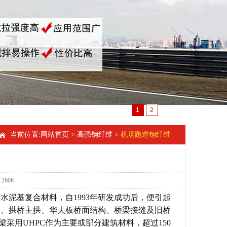
1
2
当前位置:
网站首页
>
高强钢纤维
>
机场跑道钢纤维
2606
水泥基复合材料，自1993年研发成功后，便引起
构、拱桥主拱、华夫板桥面结构、桥梁接缝及旧桥
梁采用UHPC作为主要或部分建筑材料，超过150