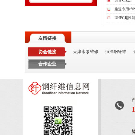
UHPC来历
跑道专用c5
UHPC超性
友情链接
协会链接
天津水泵维修
恒沣钢纤维
合作企业