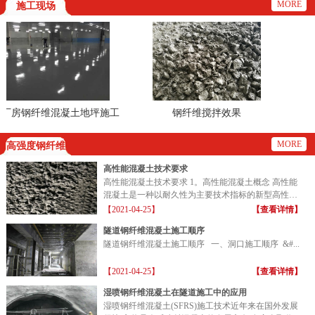
MORE
施工现场
房钢纤维混凝土地坪施工
钢纤维搅拌效果
现场
MORE
高强度钢纤维
高性能混凝土技术要求
高性能混凝土技术要求 1。高性能混凝土概念 高性能
混凝土是一种以耐久性为主要技术指标的新型高性能
混凝土...
【2021-04-25】
【查看详情】
隧道钢纤维混凝土施工顺序
隧道钢纤维混凝土施工顺序 一、洞口施工顺序 &#...
【2021-04-25】
【查看详情】
湿喷钢纤维混凝土在隧道施工中的应用
湿喷钢纤维混凝土(SFRS)施工技术近年来在国外发展