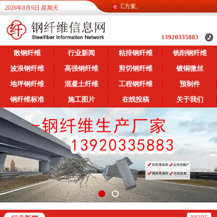
为广大客户提供各类钢纤维信息，提供各类施工方案。
2026年8月9日 星期天
13920335883
散钢纤维
行业新闻
粘排钢纤维
铣削钢纤维
波浪钢纤维
高强钢纤维
剪切钢纤维
镀铜微丝
地坪钢纤维
混凝土纤维
工程钢纤维
预制件
钢纤维标准
施工图片
在线投稿
关于我们