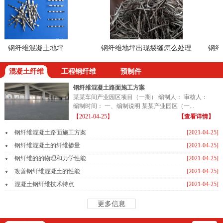
钢纤维混凝土地坪
钢纤维地坪出现裂缝怎么处理
钢纤维
混凝土纤维
工程钢纤维
预制件
钢纤维混凝土路面施工方案
某某车间产业园区项目（一期） 编制人： 审核人：
编制时间： 一、编制说明 某某产业园区（一...
【2021-04-25】
【查看详情】
钢纤维混凝土路面施工方案
[2021-04-25]
钢纤维混凝土的纤维掺量
[2021-04-25]
钢纤维的的物理和力学性能
[2021-04-25]
改善钢纤维混凝土的性能
[2021-04-25]
混凝土钢纤维技术特点
[2021-04-25]
更多信息