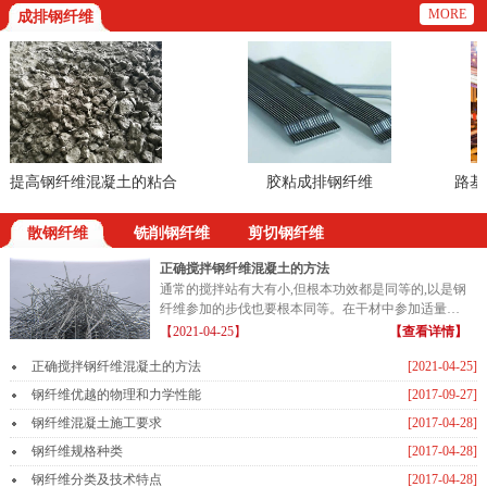
MORE
成排钢纤维
提高钢纤维混凝土的粘合
胶粘成排钢纤维
路基的
散钢纤维
铣削钢纤维
剪切钢纤维
正确搅拌钢纤维混凝土的方法
通常的搅拌站有大有小,但根本功效都是同等的,以是钢
纤维参加的步伐也要根本同等。在干材中参加适量的
钢纤维...
【2021-04-25】
【查看详情】
正确搅拌钢纤维混凝土的方法
[2021-04-25]
钢纤维优越的物理和力学性能
[2017-09-27]
钢纤维混凝土施工要求
[2017-04-28]
钢纤维规格种类
[2017-04-28]
钢纤维分类及技术特点
[2017-04-28]