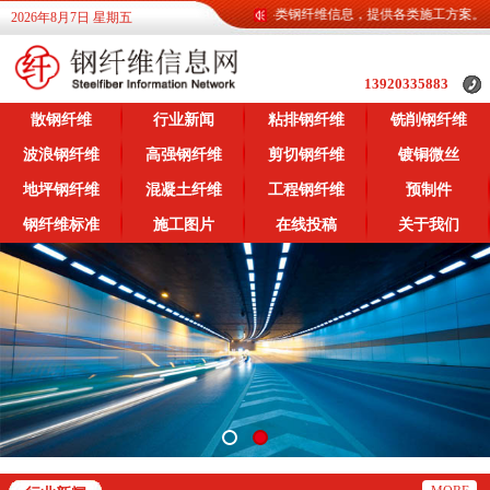
钢纤维信息网为广大客户提供各类钢纤维信息，提供各类施工方案。
2026年8月7日 星期五
13920335883
散钢纤维
行业新闻
粘排钢纤维
铣削钢纤维
波浪钢纤维
高强钢纤维
剪切钢纤维
镀铜微丝
地坪钢纤维
混凝土纤维
工程钢纤维
预制件
钢纤维标准
施工图片
在线投稿
关于我们