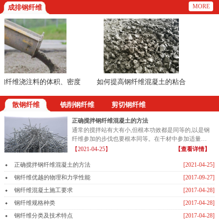
MORE
成排钢纤维
纤维浇注料的体积、密度
如何提高钢纤维混凝土的粘合
的方法
散钢纤维
铣削钢纤维
剪切钢纤维
正确搅拌钢纤维混凝土的方法
通常的搅拌站有大有小,但根本功效都是同等的,以是钢
纤维参加的步伐也要根本同等。在干材中参加适量的
钢纤维...
【2021-04-25】
【查看详情】
正确搅拌钢纤维混凝土的方法
[2021-04-25]
钢纤维优越的物理和力学性能
[2017-09-27]
钢纤维混凝土施工要求
[2017-04-28]
钢纤维规格种类
[2017-04-28]
钢纤维分类及技术特点
[2017-04-28]