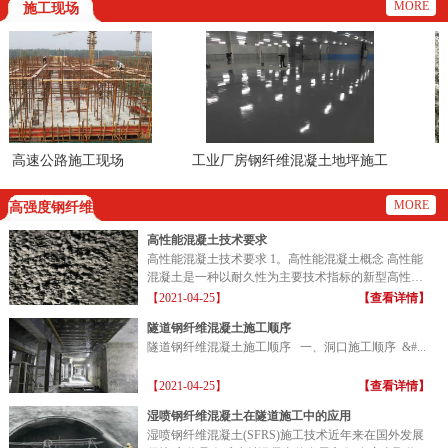
MORE
施工现场
高速公路施工现场
工业厂房钢纤维混凝土地坪施工
现场
MORE
高强度钢纤维
高性能混凝土技术要求
高性能混凝土技术要求 1。高性能混凝土概念 高性能
混凝土是一种以耐久性为主要技术指标的新型高性能
混凝土...
【2021-04-25】
【查看详情】
隧道钢纤维混凝土施工顺序
隧道钢纤维混凝土施工顺序 一、洞口施工顺序 &#...
【2021-04-25】
【查看详情】
湿喷钢纤维混凝土在隧道施工中的应用
湿喷钢纤维混凝土(SFRS)施工技术近年来在国外发展