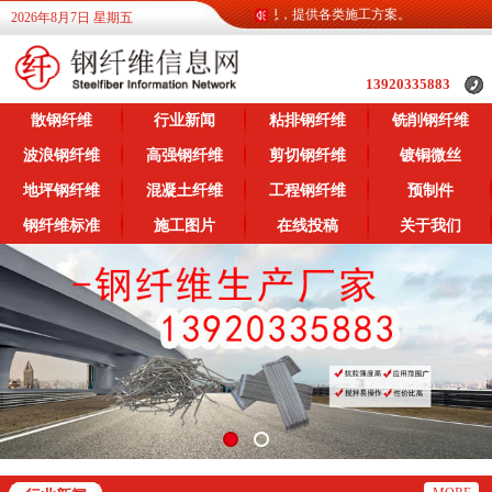
钢纤维信息网为广大客户提供各类钢纤维信息，提供各类施工方案。
2026年8月7日 星期五
13920335883
散钢纤维
行业新闻
粘排钢纤维
铣削钢纤维
波浪钢纤维
高强钢纤维
剪切钢纤维
镀铜微丝
地坪钢纤维
混凝土纤维
工程钢纤维
预制件
钢纤维标准
施工图片
在线投稿
关于我们