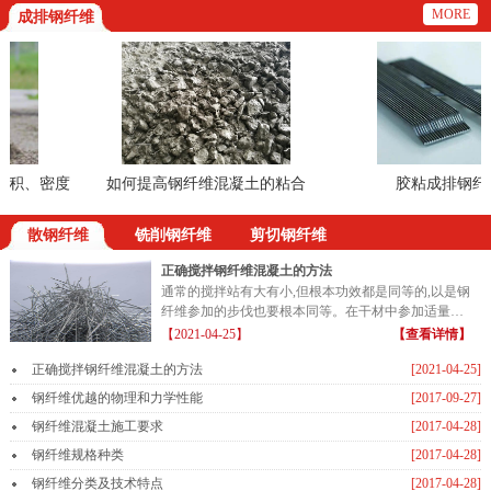
MORE
成排钢纤维
积、密度
如何提高钢纤维混凝土的粘合
胶粘成排钢纤维
散钢纤维
铣削钢纤维
剪切钢纤维
正确搅拌钢纤维混凝土的方法
通常的搅拌站有大有小,但根本功效都是同等的,以是钢
纤维参加的步伐也要根本同等。在干材中参加适量的
钢纤维...
【2021-04-25】
【查看详情】
正确搅拌钢纤维混凝土的方法
[2021-04-25]
钢纤维优越的物理和力学性能
[2017-09-27]
钢纤维混凝土施工要求
[2017-04-28]
钢纤维规格种类
[2017-04-28]
钢纤维分类及技术特点
[2017-04-28]