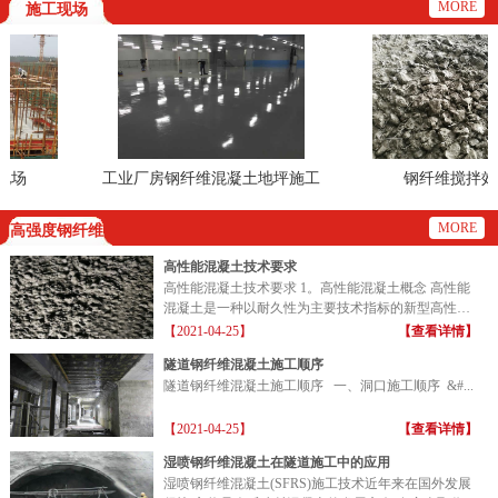
MORE
施工现场
场
工业厂房钢纤维混凝土地坪施工
钢纤维搅拌效果
现场
MORE
高强度钢纤维
高性能混凝土技术要求
高性能混凝土技术要求 1。高性能混凝土概念 高性能
混凝土是一种以耐久性为主要技术指标的新型高性能
混凝土...
【2021-04-25】
【查看详情】
隧道钢纤维混凝土施工顺序
隧道钢纤维混凝土施工顺序 一、洞口施工顺序 &#...
【2021-04-25】
【查看详情】
湿喷钢纤维混凝土在隧道施工中的应用
湿喷钢纤维混凝土(SFRS)施工技术近年来在国外发展