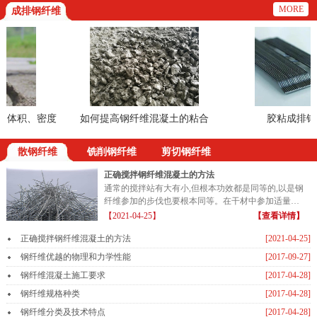
MORE
成排钢纤维
体积、密度
如何提高钢纤维混凝土的粘合
胶粘成排钢纤
散钢纤维
铣削钢纤维
剪切钢纤维
正确搅拌钢纤维混凝土的方法
通常的搅拌站有大有小,但根本功效都是同等的,以是钢
纤维参加的步伐也要根本同等。在干材中参加适量的
钢纤维...
【2021-04-25】
【查看详情】
正确搅拌钢纤维混凝土的方法
[2021-04-25]
钢纤维优越的物理和力学性能
[2017-09-27]
钢纤维混凝土施工要求
[2017-04-28]
钢纤维规格种类
[2017-04-28]
钢纤维分类及技术特点
[2017-04-28]