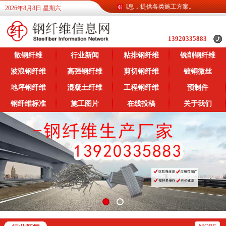
钢纤维信息网为广大客户提供各类钢纤维信息，提供各类施工方案。
2026年8月8日 星期六
13920335883
散钢纤维
行业新闻
粘排钢纤维
铣削钢纤维
波浪钢纤维
高强钢纤维
剪切钢纤维
镀铜微丝
地坪钢纤维
混凝土纤维
工程钢纤维
预制件
钢纤维标准
施工图片
在线投稿
关于我们