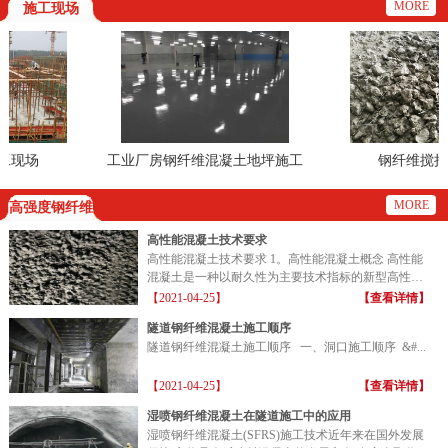
MORE
施工现场
现场
工业厂房钢纤维混凝土地坪施工
钢纤维搅拌效
现场
MORE
高强度钢纤维
高性能混凝土技术要求
高性能混凝土技术要求 1。高性能混凝土概念 高性能
混凝土是一种以耐久性为主要技术指标的新型高性能
混凝土...
【2021-04-25】
【查看详情】
隧道钢纤维混凝土施工顺序
隧道钢纤维混凝土施工顺序 一、洞口施工顺序 &#...
【2021-04-25】
【查看详情】
湿喷钢纤维混凝土在隧道施工中的应用
湿喷钢纤维混凝土(SFRS)施工技术近年来在国外发展