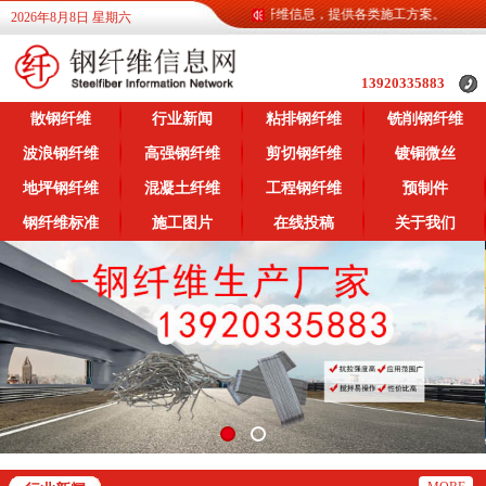
钢纤维信息网为广大客户提供各类钢纤维信息，提供各类施工方案。
2026年8月8日 星期六
13920335883
散钢纤维
行业新闻
粘排钢纤维
铣削钢纤维
波浪钢纤维
高强钢纤维
剪切钢纤维
镀铜微丝
地坪钢纤维
混凝土纤维
工程钢纤维
预制件
钢纤维标准
施工图片
在线投稿
关于我们