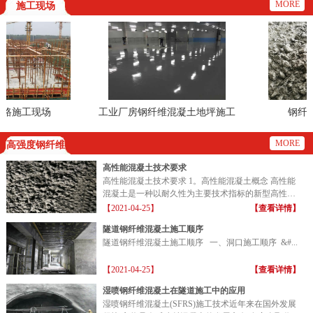
MORE
施工现场
施工现场
工业厂房钢纤维混凝土地坪施工
钢纤维搅
现场
MORE
高强度钢纤维
高性能混凝土技术要求
高性能混凝土技术要求 1。高性能混凝土概念 高性能
混凝土是一种以耐久性为主要技术指标的新型高性能
混凝土...
【2021-04-25】
【查看详情】
隧道钢纤维混凝土施工顺序
隧道钢纤维混凝土施工顺序 一、洞口施工顺序 &#...
【2021-04-25】
【查看详情】
湿喷钢纤维混凝土在隧道施工中的应用
湿喷钢纤维混凝土(SFRS)施工技术近年来在国外发展