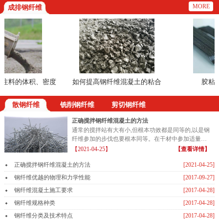
MORE
成排钢纤维
料的体积、密度
如何提高钢纤维混凝土的粘合
胶粘成排
方法
散钢纤维
铣削钢纤维
剪切钢纤维
正确搅拌钢纤维混凝土的方法
通常的搅拌站有大有小,但根本功效都是同等的,以是钢
纤维参加的步伐也要根本同等。在干材中参加适量的
钢纤维...
【2021-04-25】
【查看详情】
正确搅拌钢纤维混凝土的方法
[2021-04-25]
钢纤维优越的物理和力学性能
[2017-09-27]
钢纤维混凝土施工要求
[2017-04-28]
钢纤维规格种类
[2017-04-28]
钢纤维分类及技术特点
[2017-04-28]