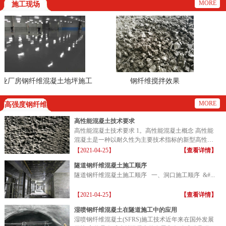
MORE
施工现场
厂房钢纤维混凝土地坪施工
钢纤维搅拌效果
现场
MORE
高强度钢纤维
高性能混凝土技术要求
高性能混凝土技术要求 1。高性能混凝土概念 高性能
混凝土是一种以耐久性为主要技术指标的新型高性能
混凝土...
【2021-04-25】
【查看详情】
隧道钢纤维混凝土施工顺序
隧道钢纤维混凝土施工顺序 一、洞口施工顺序 &#...
【2021-04-25】
【查看详情】
湿喷钢纤维混凝土在隧道施工中的应用
湿喷钢纤维混凝土(SFRS)施工技术近年来在国外发展