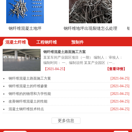
钢纤维混凝土地坪
钢纤维地坪出现裂缝怎么处理
钢纤
混凝土纤维
工程钢纤维
预制件
钢纤维混凝土路面施工方案
某某车间产业园区项目（一期） 编制人： 审核人：
编制时间： 一、编制说明 某某产业园区（一...
【2021-04-25】
【查看详情】
钢纤维混凝土路面施工方案
[2021-04-25]
钢纤维混凝土的纤维掺量
[2021-04-25]
钢纤维的的物理和力学性能
[2021-04-25]
改善钢纤维混凝土的性能
[2021-04-25]
混凝土钢纤维技术特点
[2021-04-25]
更多信息