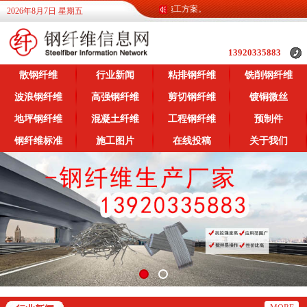
网为广大客户提供各类钢纤维信息，提供各类施工方案。
2026年8月7日 星期五
13920335883
散钢纤维
行业新闻
粘排钢纤维
铣削钢纤维
波浪钢纤维
高强钢纤维
剪切钢纤维
镀铜微丝
地坪钢纤维
混凝土纤维
工程钢纤维
预制件
钢纤维标准
施工图片
在线投稿
关于我们