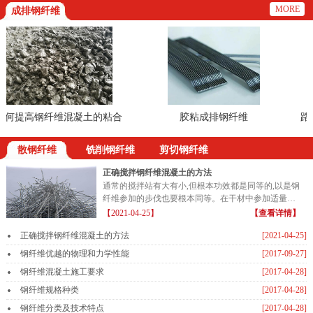
MORE
成排钢纤维
何提高钢纤维混凝土的粘合
胶粘成排钢纤维
路基
散钢纤维
铣削钢纤维
剪切钢纤维
正确搅拌钢纤维混凝土的方法
通常的搅拌站有大有小,但根本功效都是同等的,以是钢
纤维参加的步伐也要根本同等。在干材中参加适量的
钢纤维...
【2021-04-25】
【查看详情】
正确搅拌钢纤维混凝土的方法
[2021-04-25]
钢纤维优越的物理和力学性能
[2017-09-27]
钢纤维混凝土施工要求
[2017-04-28]
钢纤维规格种类
[2017-04-28]
钢纤维分类及技术特点
[2017-04-28]