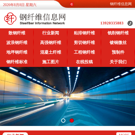
钢纤维信息网为广
2026年8月8日 星期六
13920335883
散钢纤维
行业新闻
粘排钢纤维
铣削钢纤维
波浪钢纤维
高强钢纤维
剪切钢纤维
镀铜微丝
地坪钢纤维
混凝土纤维
工程钢纤维
预制件
钢纤维标准
施工图片
在线投稿
关于我们