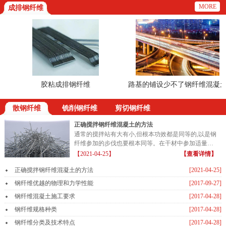
MORE
成排钢纤维
胶粘成排钢纤维
路基的铺设少不了钢纤维混凝土
散钢纤维
铣削钢纤维
剪切钢纤维
正确搅拌钢纤维混凝土的方法
通常的搅拌站有大有小,但根本功效都是同等的,以是钢
纤维参加的步伐也要根本同等。在干材中参加适量的
钢纤维...
【2021-04-25】
【查看详情】
正确搅拌钢纤维混凝土的方法
[2021-04-25]
钢纤维优越的物理和力学性能
[2017-09-27]
钢纤维混凝土施工要求
[2017-04-28]
钢纤维规格种类
[2017-04-28]
钢纤维分类及技术特点
[2017-04-28]