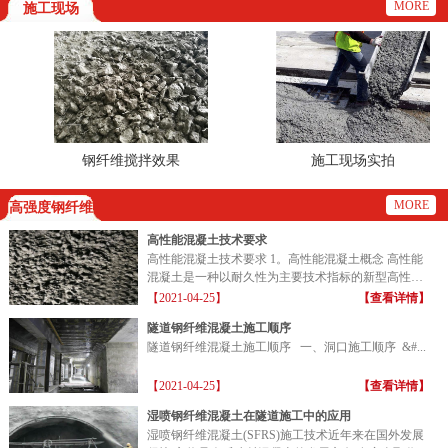
MORE
施工现场
钢纤维搅拌效果
施工现场实拍
MORE
高强度钢纤维
高性能混凝土技术要求
高性能混凝土技术要求 1。高性能混凝土概念 高性能
混凝土是一种以耐久性为主要技术指标的新型高性能
混凝土...
【2021-04-25】
【查看详情】
隧道钢纤维混凝土施工顺序
隧道钢纤维混凝土施工顺序 一、洞口施工顺序 &#...
【2021-04-25】
【查看详情】
湿喷钢纤维混凝土在隧道施工中的应用
湿喷钢纤维混凝土(SFRS)施工技术近年来在国外发展