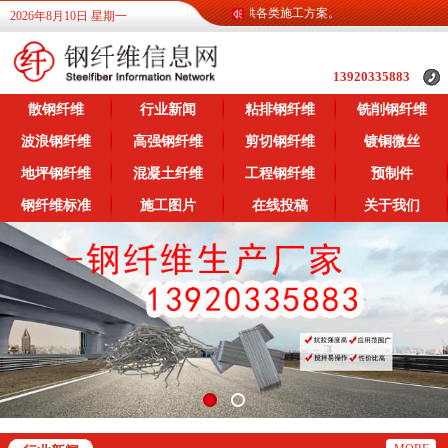
维信息网为广大客户提供各类钢纤维信息，提供各类施工方案。
2026年8月10日 星期一
13920335883
散钢纤维
行业新闻
粘排钢纤维
铣削钢纤维
波浪钢纤维
高强钢纤维
剪切钢纤维
镀铜微丝
地坪钢纤维
混凝土纤维
工程钢纤维
预制件
钢纤维标准
施工图片
在线投稿
关于我们