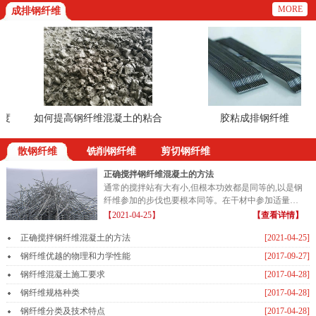
MORE
成排钢纤维
如何提高钢纤维混凝土的粘合
胶粘成排钢纤维
散钢纤维
铣削钢纤维
剪切钢纤维
正确搅拌钢纤维混凝土的方法
通常的搅拌站有大有小,但根本功效都是同等的,以是钢
纤维参加的步伐也要根本同等。在干材中参加适量的
钢纤维...
【2021-04-25】
【查看详情】
正确搅拌钢纤维混凝土的方法
[2021-04-25]
钢纤维优越的物理和力学性能
[2017-09-27]
钢纤维混凝土施工要求
[2017-04-28]
钢纤维规格种类
[2017-04-28]
钢纤维分类及技术特点
[2017-04-28]