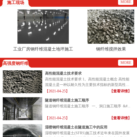
MORE
施工现场
工业厂房钢纤维混凝土地坪施工
钢纤维搅拌效果
现场
MORE
高强度钢纤维
高性能混凝土技术要求
高性能混凝土技术要求 1。高性能混凝土概念 高性能
混凝土是一种以耐久性为主要技术指标的新型高性能
混凝土...
【2021-04-25】
【查看详情】
隧道钢纤维混凝土施工顺序
隧道钢纤维混凝土施工顺序 一、洞口施工顺序 &#...
【2021-04-25】
【查看详情】
湿喷钢纤维混凝土在隧道施工中的应用
湿喷钢纤维混凝土(SFRS)施工技术近年来在国外发展