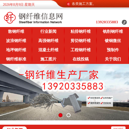
信息网为广大客户提供各类钢纤维信息，提供各类施工方案。
2026年8月9日 星期天
13920335883
散钢纤维
行业新闻
粘排钢纤维
铣削钢纤维
波浪钢纤维
高强钢纤维
剪切钢纤维
镀铜微丝
地坪钢纤维
混凝土纤维
工程钢纤维
预制件
钢纤维标准
施工图片
在线投稿
关于我们