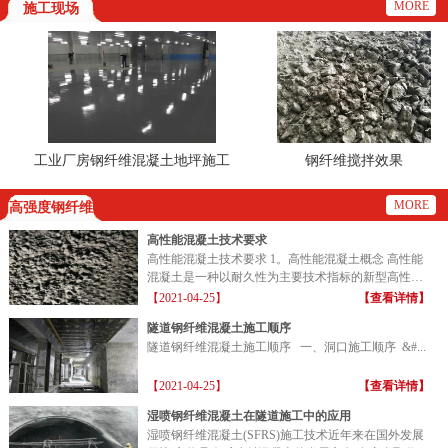
MORE
施工现场
工业厂房钢纤维混凝土地坪施工
钢纤维搅拌效果
现场
MORE
高强度钢纤维
高性能混凝土技术要求
高性能混凝土技术要求 1。高性能混凝土概念 高性能
混凝土是一种以耐久性为主要技术指标的新型高性能
混凝土...
【2021-04-25】
【查看详情】
隧道钢纤维混凝土施工顺序
隧道钢纤维混凝土施工顺序 一、洞口施工顺序 &#...
【2021-04-25】
【查看详情】
湿喷钢纤维混凝土在隧道施工中的应用
湿喷钢纤维混凝土(SFRS)施工技术近年来在国外发展