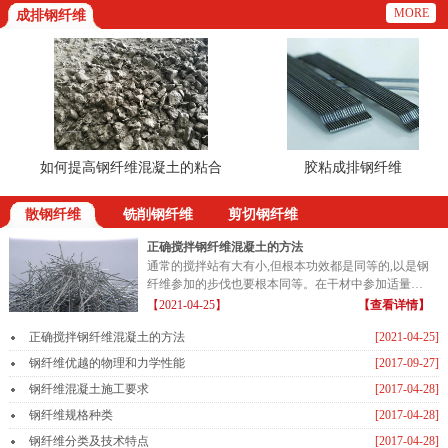
MORE
成排钢纤维
如何提高钢纤维混凝土的粘合
胶粘成排钢纤维
散钢纤维
铣削钢纤维
剪切钢纤维
正确搅拌钢纤维混凝土的方法
通常的搅拌站有大有小,但根本功效都是同等的,以是钢
纤维参加的步伐也要根本同等。在干材中参加适量的
钢纤维...
【2021-04-25】
【查看详情】
正确搅拌钢纤维混凝土的方法
[2021-04-25]
钢纤维优越的物理和力学性能
[2017-09-27]
钢纤维混凝土施工要求
[2017-04-28]
钢纤维规格种类
[2017-04-28]
钢纤维分类及技术特点
[2017-04-28]