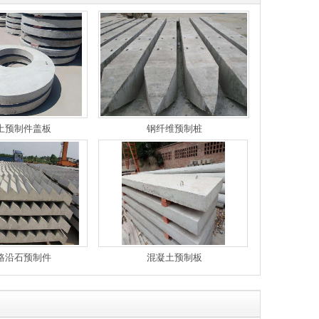
土预制件盖板
钢纤维预制桩
路沿石预制件
混凝土预制板