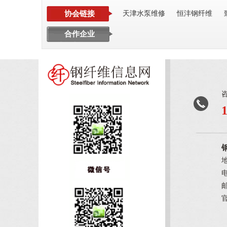
协会链接
天津水泵维修
恒沣钢纤维
合作企业
电
邮
官