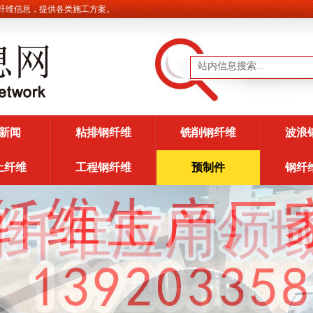
息，提供各类施工方案。
新闻
粘排钢纤维
铣削钢纤维
波浪
土纤维
工程钢纤维
预制件
钢纤