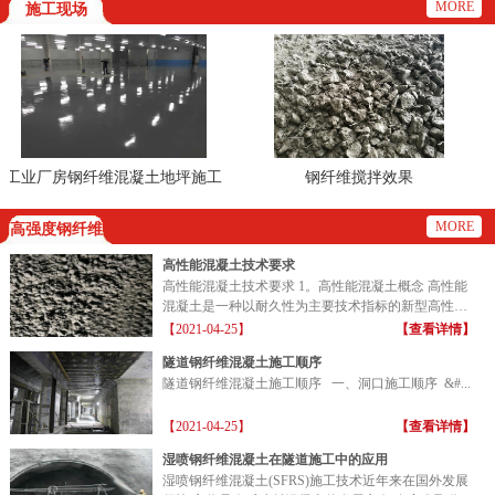
MORE
施工现场
业厂房钢纤维混凝土地坪施工
钢纤维搅拌效果
现场
MORE
高强度钢纤维
高性能混凝土技术要求
高性能混凝土技术要求 1。高性能混凝土概念 高性能
混凝土是一种以耐久性为主要技术指标的新型高性能
混凝土...
【2021-04-25】
【查看详情】
隧道钢纤维混凝土施工顺序
隧道钢纤维混凝土施工顺序 一、洞口施工顺序 &#...
【2021-04-25】
【查看详情】
湿喷钢纤维混凝土在隧道施工中的应用
湿喷钢纤维混凝土(SFRS)施工技术近年来在国外发展