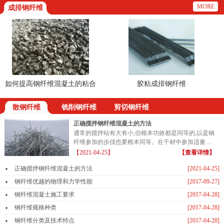
MORE
成排钢纤维
如何提高钢纤维混凝土的粘合
胶粘成排钢纤维
路
散钢纤维
铣削钢纤维
剪切钢纤维
正确搅拌钢纤维混凝土的方法
通常的搅拌站有大有小,但根本功效都是同等的,以是钢
纤维参加的步伐也要根本同等。在干材中参加适量的
钢纤维...
【2021-04-25】
【查看详情】
正确搅拌钢纤维混凝土的方法
[2021-04-25]
钢纤维优越的物理和力学性能
[2017-09-27]
钢纤维混凝土施工要求
[2017-04-28]
钢纤维规格种类
[2017-04-28]
钢纤维分类及技术特点
[2017-04-28]