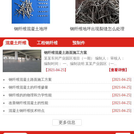
钢纤维混凝土地坪
钢纤维地坪出现裂缝怎么处理
钢
混凝土纤维
工程钢纤维
预制件
钢纤维混凝土路面施工方案
某某车间产业园区项目（一期） 编制人： 审核人：
编制时间： 一、编制说明 某某产业园区（一...
【2021-04-25】
【查看详情】
钢纤维混凝土路面施工方案
[2021-04-25]
钢纤维混凝土的纤维掺量
[2021-04-25]
钢纤维的的物理和力学性能
[2021-04-25]
改善钢纤维混凝土的性能
[2021-04-25]
混凝土钢纤维技术特点
[2021-04-25]
更多信息