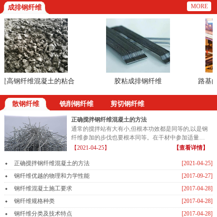
MORE
成排钢纤维
高钢纤维混凝土的粘合
胶粘成排钢纤维
路基的铺
散钢纤维
铣削钢纤维
剪切钢纤维
正确搅拌钢纤维混凝土的方法
通常的搅拌站有大有小,但根本功效都是同等的,以是钢
纤维参加的步伐也要根本同等。在干材中参加适量的
钢纤维...
【2021-04-25】
【查看详情】
正确搅拌钢纤维混凝土的方法
[2021-04-25]
钢纤维优越的物理和力学性能
[2017-09-27]
钢纤维混凝土施工要求
[2017-04-28]
钢纤维规格种类
[2017-04-28]
钢纤维分类及技术特点
[2017-04-28]