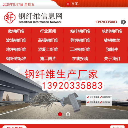
广大客户提供各类钢纤维信息，提供各类施工方案。
2026年8月7日 星期五
13920335883
散钢纤维
行业新闻
粘排钢纤维
铣削钢纤维
波浪钢纤维
高强钢纤维
剪切钢纤维
镀铜微丝
地坪钢纤维
混凝土纤维
工程钢纤维
预制件
钢纤维标准
施工图片
在线投稿
关于我们