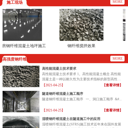
MORE
施工现场
房钢纤维混凝土地坪施工
钢纤维搅拌效果
现场
MORE
高强度钢纤维
高性能混凝土技术要求
高性能混凝土技术要求 1。高性能混凝土概念 高性能
混凝土是一种以耐久性为主要技术指标的新型高性能
混凝土...
【2021-04-25】
【查看详情】
隧道钢纤维混凝土施工顺序
隧道钢纤维混凝土施工顺序 一、洞口施工顺序 &#...
【2021-04-25】
【查看详情】
湿喷钢纤维混凝土在隧道施工中的应用
湿喷钢纤维混凝土(SFRS)施工技术近年来在国外发展