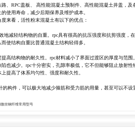
铁路、RPC盖板、 高性能混凝土预制件、高性能混凝土井盖，
土的使用寿命，减少后期保养及维护成本。
角度来看，活性粉末混凝土有以下的优点：
以有效地减轻结构物的自重。rpc具有很高的抗压强度和抗剪强度
从而使结构自重比普通混凝土结构轻得多。
度提高结构物的耐久性。rpc材料减小了界面过渡区的厚度与范
缺陷也减少。rpc十分密实，孔隙率极低，它不但能够阻止放射
体上提高了体系均匀性、强度和耐久性。
c设计的构件，可以极大地减少箍筋和受力筋的用量，甚至可以不设
！
铜微丝钢纤维常用型号