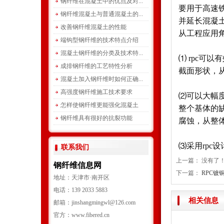
钢纤维在混凝土中的优点及对...
要用于高速
钢纤维混凝土与普通混凝土的...
并延长混凝
改善钢纤维混凝土的性能
从工程应用
端钩型钢纤维的技术特点介绍
混凝土钢纤维的分类及技术特...
⑴ rpc可
成排钢纤维的工艺特性分析
截面形状，
混凝土加入钢纤维时如何正确...
高强度钢纤维施工技术要求
⑵可以大幅
怎样使钢纤维更能强化混凝土
整个基体的
钢纤维具有很好的抗裂功能
腐蚀，从整
⑶采用rp
联系我们
上一篇： 没有了
钢纤维信息网
下一篇：
RPC镀
地址：天津市·南开区
电话：139 2033 5883
相关信息
邮箱：jinshangmingwl@126.com
官方：www.fibered.cn