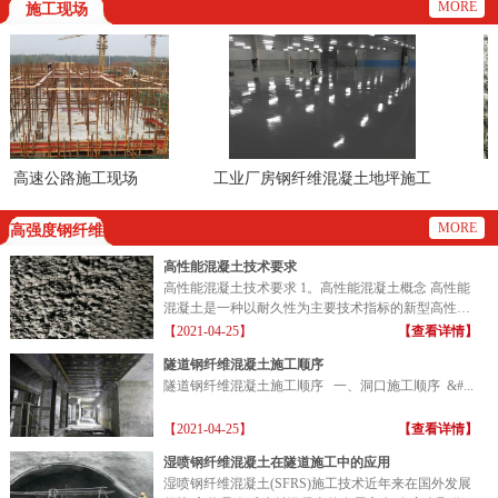
MORE
施工现场
高速公路施工现场
工业厂房钢纤维混凝土地坪施工
现场
MORE
高强度钢纤维
高性能混凝土技术要求
高性能混凝土技术要求 1。高性能混凝土概念 高性能
混凝土是一种以耐久性为主要技术指标的新型高性能
混凝土...
【2021-04-25】
【查看详情】
隧道钢纤维混凝土施工顺序
隧道钢纤维混凝土施工顺序 一、洞口施工顺序 &#...
【2021-04-25】
【查看详情】
湿喷钢纤维混凝土在隧道施工中的应用
湿喷钢纤维混凝土(SFRS)施工技术近年来在国外发展