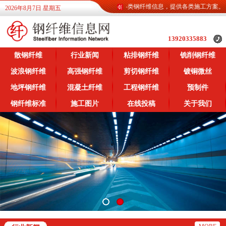
钢纤维信息网为广大客户提供各类钢纤维信息，提供各类施工方案。
2026年8月7日 星期五
13920335883
散钢纤维
行业新闻
粘排钢纤维
铣削钢纤维
波浪钢纤维
高强钢纤维
剪切钢纤维
镀铜微丝
地坪钢纤维
混凝土纤维
工程钢纤维
预制件
钢纤维标准
施工图片
在线投稿
关于我们