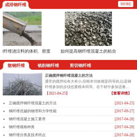
MORE
成排钢纤维
纤维浇注料的体积、密度
如何提高钢纤维混凝土的粘合
的方法
散钢纤维
铣削钢纤维
剪切钢纤维
正确搅拌钢纤维混凝土的方法
通常的搅拌站有大有小,但根本功效都是同等的,以是钢
纤维参加的步伐也要根本同等。在干材中参加适量的
钢纤维...
【2021-04-25】
【查看详情】
正确搅拌钢纤维混凝土的方法
[2021-04-25]
钢纤维优越的物理和力学性能
[2017-09-27]
钢纤维混凝土施工要求
[2017-04-28]
钢纤维规格种类
[2017-04-28]
钢纤维分类及技术特点
[2017-04-28]