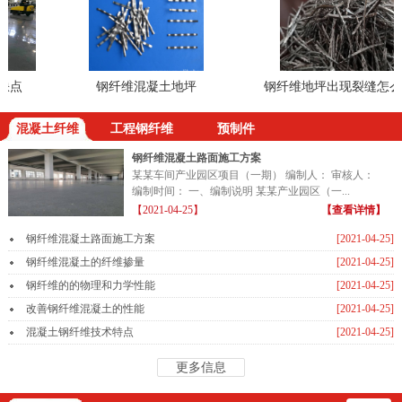
点
钢纤维混凝土地坪
钢纤维地坪出现裂缝怎么处
混凝土纤维
工程钢纤维
预制件
钢纤维混凝土路面施工方案
某某车间产业园区项目（一期） 编制人： 审核人：
编制时间： 一、编制说明 某某产业园区（一...
【2021-04-25】
【查看详情】
钢纤维混凝土路面施工方案
[2021-04-25]
钢纤维混凝土的纤维掺量
[2021-04-25]
钢纤维的的物理和力学性能
[2021-04-25]
改善钢纤维混凝土的性能
[2021-04-25]
混凝土钢纤维技术特点
[2021-04-25]
更多信息