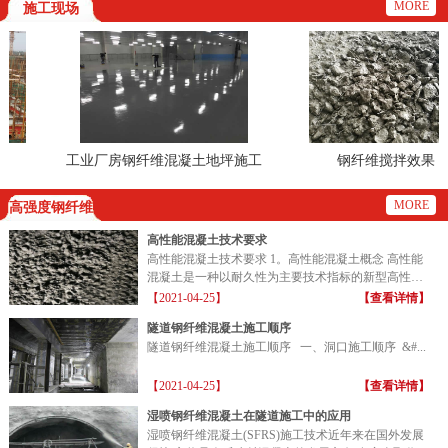
MORE
施工现场
工业厂房钢纤维混凝土地坪施工
钢纤维搅拌效果
现场
MORE
高强度钢纤维
高性能混凝土技术要求
高性能混凝土技术要求 1。高性能混凝土概念 高性能
混凝土是一种以耐久性为主要技术指标的新型高性能
混凝土...
【2021-04-25】
【查看详情】
隧道钢纤维混凝土施工顺序
隧道钢纤维混凝土施工顺序 一、洞口施工顺序 &#...
【2021-04-25】
【查看详情】
湿喷钢纤维混凝土在隧道施工中的应用
湿喷钢纤维混凝土(SFRS)施工技术近年来在国外发展