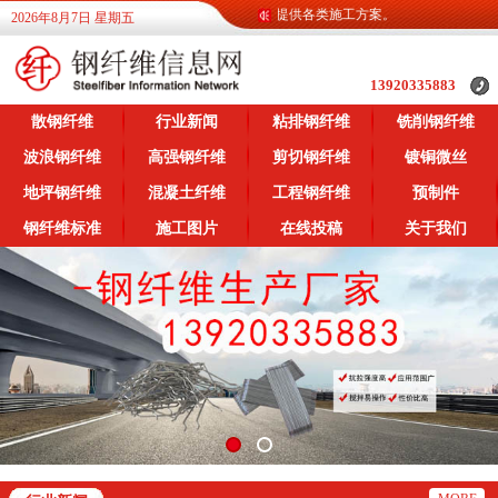
纤维信息网为广大客户提供各类钢纤维信息，提供各类施工方案。
2026年8月7日 星期五
13920335883
散钢纤维
行业新闻
粘排钢纤维
铣削钢纤维
波浪钢纤维
高强钢纤维
剪切钢纤维
镀铜微丝
地坪钢纤维
混凝土纤维
工程钢纤维
预制件
钢纤维标准
施工图片
在线投稿
关于我们