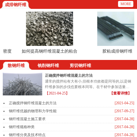
MORE
成排钢纤维
密度
如何提高钢纤维混凝土的粘合
胶粘成排钢纤维
散钢纤维
铣削钢纤维
剪切钢纤维
正确搅拌钢纤维混凝土的方法
通常的搅拌站有大有小,但根本功效都是同等的,以是钢
纤维参加的步伐也要根本同等。在干材中参加适量的
钢纤维...
【2021-04-25】
【查看详情】
正确搅拌钢纤维混凝土的方法
[2021-04-25]
钢纤维优越的物理和力学性能
[2017-09-27]
钢纤维混凝土施工要求
[2017-04-28]
钢纤维规格种类
[2017-04-28]
钢纤维分类及技术特点
[2017-04-28]