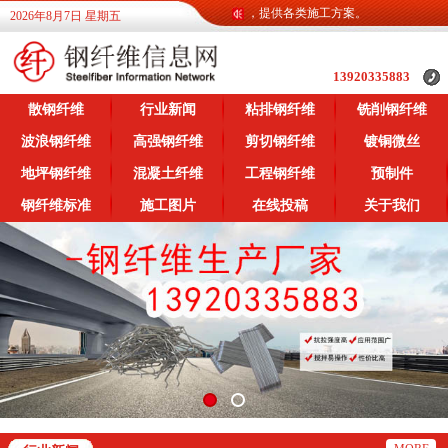
钢纤维信息网为广大客户提供各类钢纤维信息，提供各类施工方案。
2026年8月7日 星期五
13920335883
散钢纤维
行业新闻
粘排钢纤维
铣削钢纤维
波浪钢纤维
高强钢纤维
剪切钢纤维
镀铜微丝
地坪钢纤维
混凝土纤维
工程钢纤维
预制件
钢纤维标准
施工图片
在线投稿
关于我们