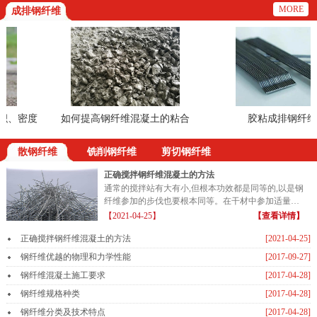
MORE
成排钢纤维
、密度
如何提高钢纤维混凝土的粘合
胶粘成排钢纤维
散钢纤维
铣削钢纤维
剪切钢纤维
正确搅拌钢纤维混凝土的方法
通常的搅拌站有大有小,但根本功效都是同等的,以是钢
纤维参加的步伐也要根本同等。在干材中参加适量的
钢纤维...
【2021-04-25】
【查看详情】
正确搅拌钢纤维混凝土的方法
[2021-04-25]
钢纤维优越的物理和力学性能
[2017-09-27]
钢纤维混凝土施工要求
[2017-04-28]
钢纤维规格种类
[2017-04-28]
钢纤维分类及技术特点
[2017-04-28]