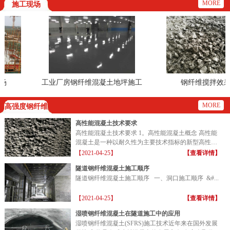
MORE
施工现场
工业厂房钢纤维混凝土地坪施工
钢纤维搅拌效果
现场
MORE
高强度钢纤维
高性能混凝土技术要求
高性能混凝土技术要求 1。高性能混凝土概念 高性能
混凝土是一种以耐久性为主要技术指标的新型高性能
混凝土...
【2021-04-25】
【查看详情】
隧道钢纤维混凝土施工顺序
隧道钢纤维混凝土施工顺序 一、洞口施工顺序 &#...
【2021-04-25】
【查看详情】
湿喷钢纤维混凝土在隧道施工中的应用
湿喷钢纤维混凝土(SFRS)施工技术近年来在国外发展