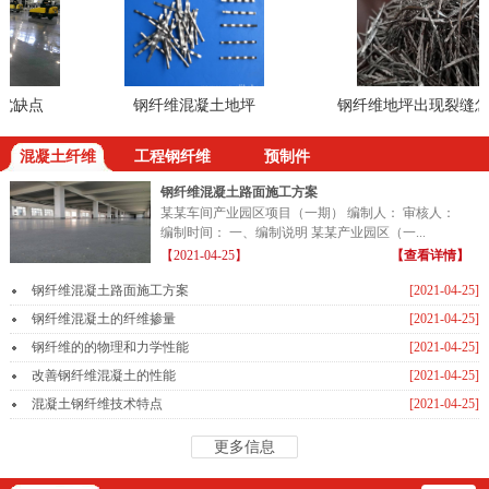
缺点
钢纤维混凝土地坪
钢纤维地坪出现裂缝怎么
混凝土纤维
工程钢纤维
预制件
钢纤维混凝土路面施工方案
某某车间产业园区项目（一期） 编制人： 审核人：
编制时间： 一、编制说明 某某产业园区（一...
【2021-04-25】
【查看详情】
钢纤维混凝土路面施工方案
[2021-04-25]
钢纤维混凝土的纤维掺量
[2021-04-25]
钢纤维的的物理和力学性能
[2021-04-25]
改善钢纤维混凝土的性能
[2021-04-25]
混凝土钢纤维技术特点
[2021-04-25]
更多信息