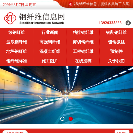
钢纤维信息网为广大客户提供各类钢纤维信息，提供各类施工方案。
2026年8月7日 星期五
13920335883
散钢纤维
行业新闻
粘排钢纤维
铣削钢纤维
波浪钢纤维
高强钢纤维
剪切钢纤维
镀铜微丝
地坪钢纤维
混凝土纤维
工程钢纤维
预制件
钢纤维标准
施工图片
在线投稿
关于我们