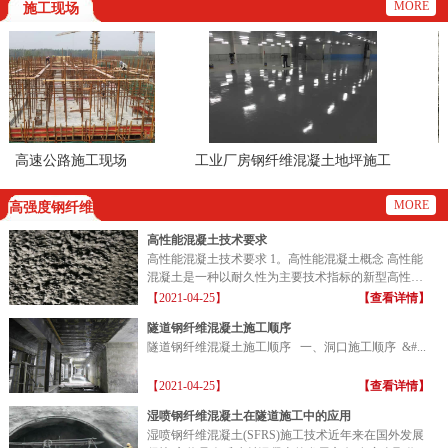
MORE
施工现场
高速公路施工现场
工业厂房钢纤维混凝土地坪施工
现场
MORE
高强度钢纤维
高性能混凝土技术要求
高性能混凝土技术要求 1。高性能混凝土概念 高性能
混凝土是一种以耐久性为主要技术指标的新型高性能
混凝土...
【2021-04-25】
【查看详情】
隧道钢纤维混凝土施工顺序
隧道钢纤维混凝土施工顺序 一、洞口施工顺序 &#...
【2021-04-25】
【查看详情】
湿喷钢纤维混凝土在隧道施工中的应用
湿喷钢纤维混凝土(SFRS)施工技术近年来在国外发展