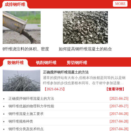
MORE
成排钢纤维
纤维浇注料的体积、密度
如何提高钢纤维混凝土的粘合
的方法
散钢纤维
铣削钢纤维
剪切钢纤维
正确搅拌钢纤维混凝土的方法
通常的搅拌站有大有小,但根本功效都是同等的,以是钢
纤维参加的步伐也要根本同等。在干材中参加适量的
钢纤维...
【2021-04-25】
【查看详情】
正确搅拌钢纤维混凝土的方法
[2021-04-25]
钢纤维优越的物理和力学性能
[2017-09-27]
钢纤维混凝土施工要求
[2017-04-28]
钢纤维规格种类
[2017-04-28]
钢纤维分类及技术特点
[2017-04-28]