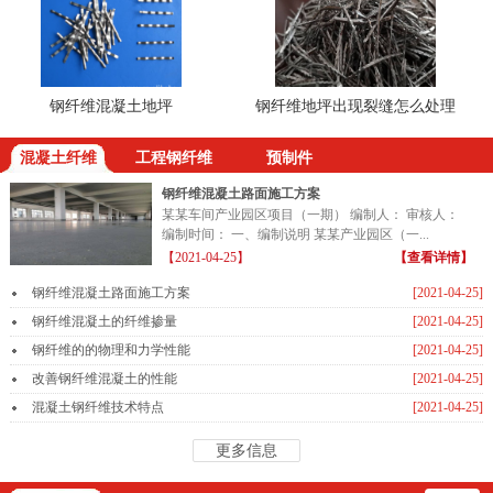
钢纤维混凝土地坪
钢纤维地坪出现裂缝怎么处理
钢
混凝土纤维
工程钢纤维
预制件
钢纤维混凝土路面施工方案
某某车间产业园区项目（一期） 编制人： 审核人：
编制时间： 一、编制说明 某某产业园区（一...
【2021-04-25】
【查看详情】
钢纤维混凝土路面施工方案
[2021-04-25]
钢纤维混凝土的纤维掺量
[2021-04-25]
钢纤维的的物理和力学性能
[2021-04-25]
改善钢纤维混凝土的性能
[2021-04-25]
混凝土钢纤维技术特点
[2021-04-25]
更多信息