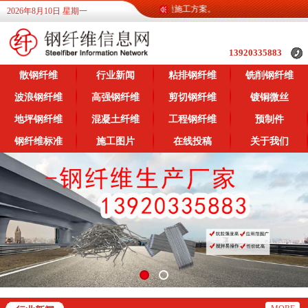
息网为广大客户提供各类钢纤维信息，提供各类施工方案。
2026年8月10日 星期一
13920335883
散钢纤维
行业新闻
粘排钢纤维
铣削钢纤维
波浪钢纤维
高强钢纤维
剪切钢纤维
镀铜微丝
地坪钢纤维
混凝土纤维
工程钢纤维
预制件
钢纤维标准
施工图片
在线投稿
关于我们