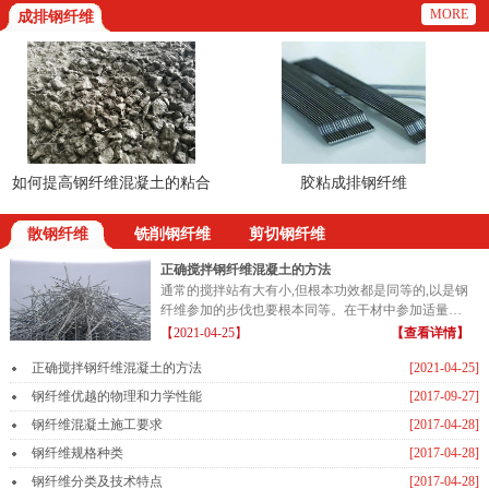
MORE
成排钢纤维
如何提高钢纤维混凝土的粘合
胶粘成排钢纤维
路
散钢纤维
铣削钢纤维
剪切钢纤维
正确搅拌钢纤维混凝土的方法
通常的搅拌站有大有小,但根本功效都是同等的,以是钢
纤维参加的步伐也要根本同等。在干材中参加适量的
钢纤维...
【2021-04-25】
【查看详情】
正确搅拌钢纤维混凝土的方法
[2021-04-25]
钢纤维优越的物理和力学性能
[2017-09-27]
钢纤维混凝土施工要求
[2017-04-28]
钢纤维规格种类
[2017-04-28]
钢纤维分类及技术特点
[2017-04-28]