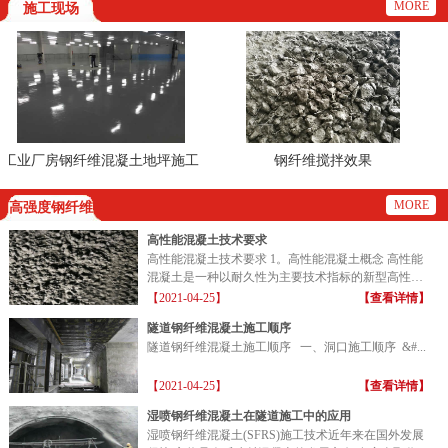
MORE
施工现场
业厂房钢纤维混凝土地坪施工
钢纤维搅拌效果
现场
MORE
高强度钢纤维
高性能混凝土技术要求
高性能混凝土技术要求 1。高性能混凝土概念 高性能
混凝土是一种以耐久性为主要技术指标的新型高性能
混凝土...
【2021-04-25】
【查看详情】
隧道钢纤维混凝土施工顺序
隧道钢纤维混凝土施工顺序 一、洞口施工顺序 &#...
【2021-04-25】
【查看详情】
湿喷钢纤维混凝土在隧道施工中的应用
湿喷钢纤维混凝土(SFRS)施工技术近年来在国外发展