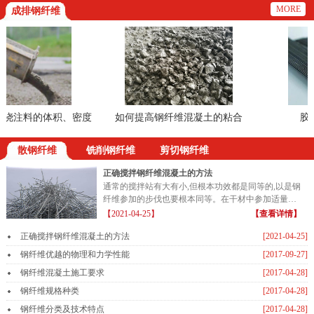
MORE
成排钢纤维
浇注料的体积、密度
如何提高钢纤维混凝土的粘合
胶粘
的方法
散钢纤维
铣削钢纤维
剪切钢纤维
正确搅拌钢纤维混凝土的方法
通常的搅拌站有大有小,但根本功效都是同等的,以是钢
纤维参加的步伐也要根本同等。在干材中参加适量的
钢纤维...
【2021-04-25】
【查看详情】
正确搅拌钢纤维混凝土的方法
[2021-04-25]
钢纤维优越的物理和力学性能
[2017-09-27]
钢纤维混凝土施工要求
[2017-04-28]
钢纤维规格种类
[2017-04-28]
钢纤维分类及技术特点
[2017-04-28]