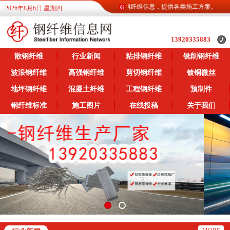
钢纤维信息网为广大客户提供各类钢纤维信息，提供各类施工方案。
2026年8月6日 星期四
13920335883
散钢纤维
行业新闻
粘排钢纤维
铣削钢纤维
波浪钢纤维
高强钢纤维
剪切钢纤维
镀铜微丝
地坪钢纤维
混凝土纤维
工程钢纤维
预制件
钢纤维标准
施工图片
在线投稿
关于我们