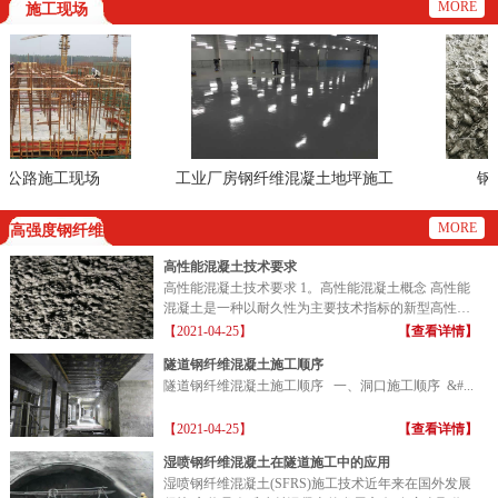
MORE
施工现场
公路施工现场
工业厂房钢纤维混凝土地坪施工
钢纤
现场
MORE
高强度钢纤维
高性能混凝土技术要求
高性能混凝土技术要求 1。高性能混凝土概念 高性能
混凝土是一种以耐久性为主要技术指标的新型高性能
混凝土...
【2021-04-25】
【查看详情】
隧道钢纤维混凝土施工顺序
隧道钢纤维混凝土施工顺序 一、洞口施工顺序 &#...
【2021-04-25】
【查看详情】
湿喷钢纤维混凝土在隧道施工中的应用
湿喷钢纤维混凝土(SFRS)施工技术近年来在国外发展